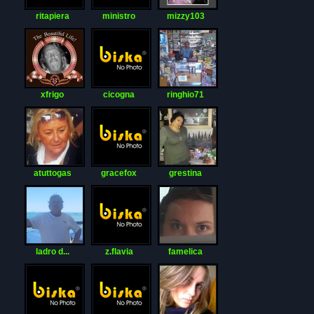
ritapiera
ministro
mizzy103
xfrigo
cicogna
ringhio71
atuttogas
gracefox
grestina
ladro d...
z.flavia
famelica