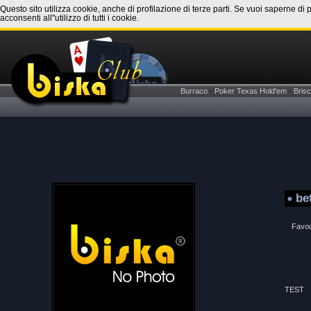
Questo sito utilizza cookie, anche di profilazione di terze parti. Se vuoi saperne di 
acconsenti all''utilizzo di tutti i cookie.
Burraco
-
Poker Texas Hold'em
-
Brisc
be
Favou
TEST