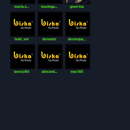
maria.v...
mazinga...
gnorrina
hold_em
dreamlo
desmopa...
lavezzi65
alexand...
mar365