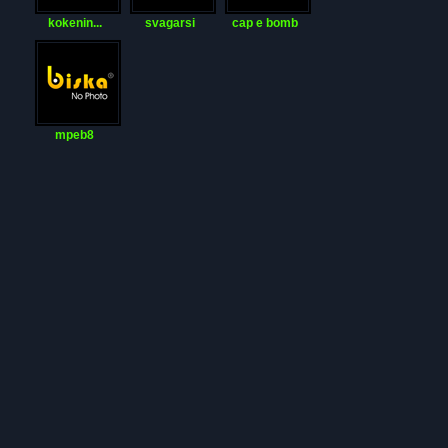
kokenin...
svagarsi
cap e bomb
mpeb8