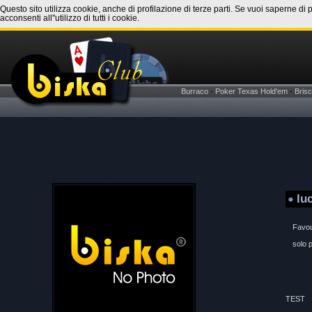
Questo sito utilizza cookie, anche di profilazione di terze parti. Se vuoi saperne di 
acconsenti all''utilizzo di tutti i cookie.
Burraco
-
Poker Texas Hold'em
-
Brisc
lu
Favou
solo 
TEST