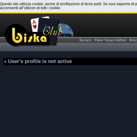
Questo sito utilizza cookie, anche di profilazione di terze parti. Se vuoi saperne di 
acconsenti all''utilizzo di tutti i cookie.
Burraco
-
Poker Texas Hold'em
-
Brisc
User's profile is not active