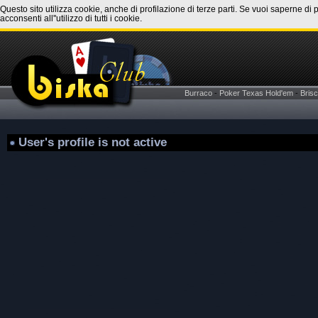
Questo sito utilizza cookie, anche di profilazione di terze parti. Se vuoi saperne di 
acconsenti all''utilizzo di tutti i cookie.
Burraco
-
Poker Texas Hold'em
-
Brisc
User's profile is not active