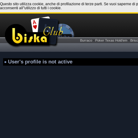
Questo sito utilizza cookie, anche di profilazione di terze parti. Se vuoi saperne di 
acconsenti all''utilizzo di tutti i cookie.
Burraco
-
Poker Texas Hold'em
-
Brisc
User's profile is not active