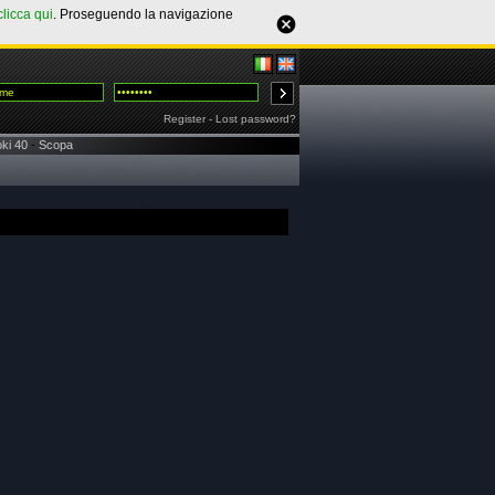
clicca qui
. Proseguendo la navigazione
Register
-
Lost password?
ki 40
-
Scopa