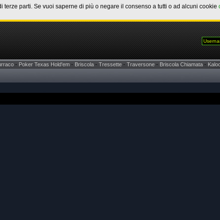
di terze parti. Se vuoi saperne di più o negare il consenso a tutti o ad alcuni cookie
urraco
-
Poker Texas Hold'em
-
Briscola
-
Tressette
-
Traversone
-
Briscola Chiamata
-
Kaloo