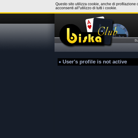
Questo sito utilizza cookie, anche di profilazione 
acconsenti all''utilizzo di tutti i cookie.
B
User's profile is not active