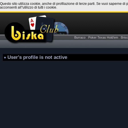
Questo sito utilizza cookie, anche di profilazione di terze parti. Se vuoi saperne di 
acconsenti all''utilizzo di tutti i cookie.
Burraco
-
Poker Texas Hold'em
-
Brisc
User's profile is not active