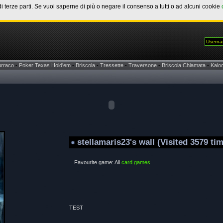
di terze parti. Se vuoi saperne di più o negare il consenso a tutti o ad alcuni cookie
urraco
-
Poker Texas Hold'em
-
Briscola
-
Tressette
-
Traversone
-
Briscola Chiamata
-
Kaloo
stellamaris23's wall (Visited 3579 ti
Favourite game: All
card games
TEST