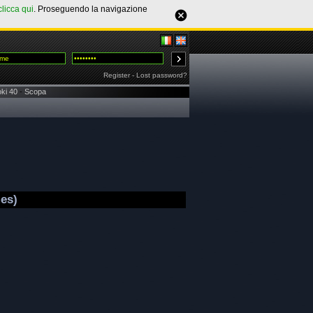
clicca qui
. Proseguendo la navigazione
Register
-
Lost password?
ki 40
-
Scopa
mes)