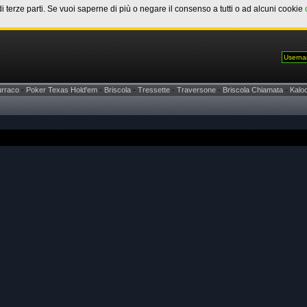
di terze parti. Se vuoi saperne di più o negare il consenso a tutti o ad alcuni cookie
urraco
-
Poker Texas Hold'em
-
Briscola
-
Tressette
-
Traversone
-
Briscola Chiamata
-
Kaloo