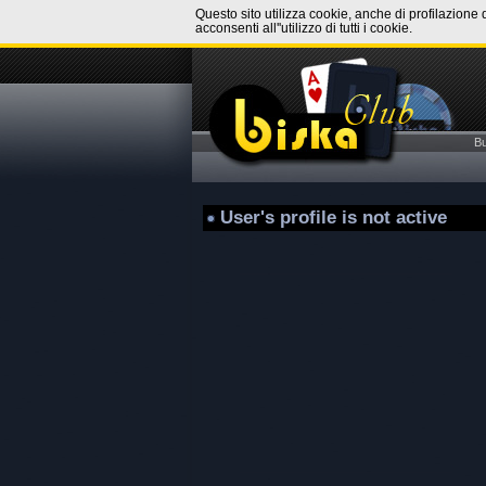
Questo sito utilizza cookie, anche di profilazione 
acconsenti all''utilizzo di tutti i cookie.
B
User's profile is not active