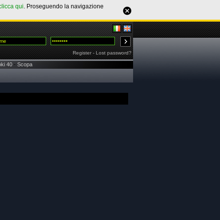
clicca qui
. Proseguendo la navigazione
Register
-
Lost password?
ki 40
-
Scopa