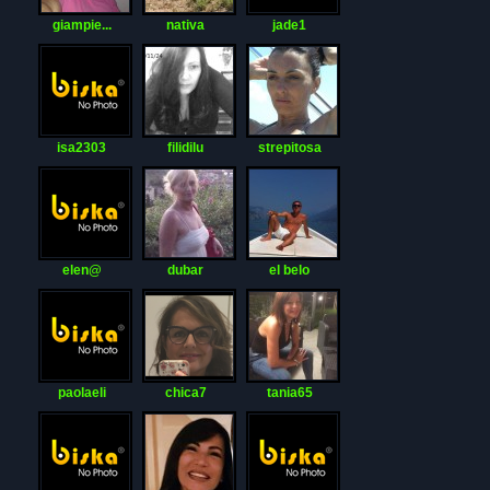
giampie...
nativa
jade1
isa2303
filidilu
strepitosa
elen@
dubar
el belo
paolaeli
chica7
tania65