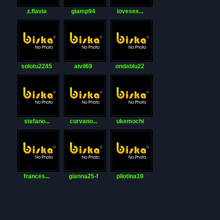
z.flavia
giamp94
lovesex...
solotu2245
aivil69
ondablu22
stefano...
curvano...
ukemochi
frances...
gianna25-f
pilotina19