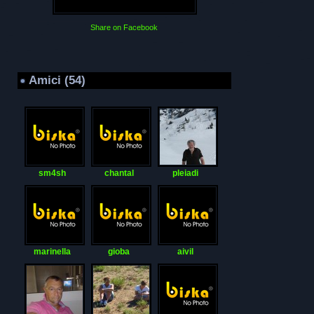
Share on Facebook
Amici (54)
sm4sh
chantal
pleiadi
marinella
gioba
aivil