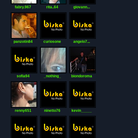
fabry.967
rita..64
giovann...
panzotin84
curiosone
angelo7...
sofia94
_nothing_
biondoroma
renny651
ninetto76
kevin_____