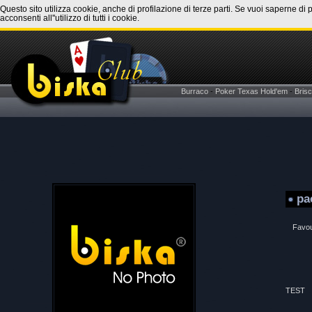
Questo sito utilizza cookie, anche di profilazione di terze parti. Se vuoi saperne di 
acconsenti all''utilizzo di tutti i cookie.
Burraco
-
Poker Texas Hold'em
-
Brisc
pa
Favou
TEST