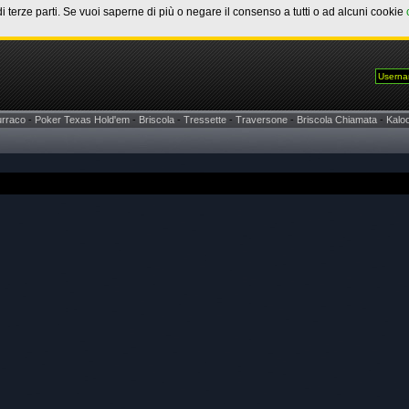
di terze parti. Se vuoi saperne di più o negare il consenso a tutti o ad alcuni cookie
urraco
-
Poker Texas Hold'em
-
Briscola
-
Tressette
-
Traversone
-
Briscola Chiamata
-
Kaloo