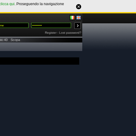
clicca qui
. Proseguendo la navigazione
Register
-
Lost password?
ki 40
-
Scopa