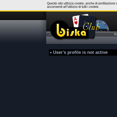
Questo sito utilizza cookie, anche di profilazione 
acconsenti all''utilizzo di tutti i cookie.
B
User's profile is not active