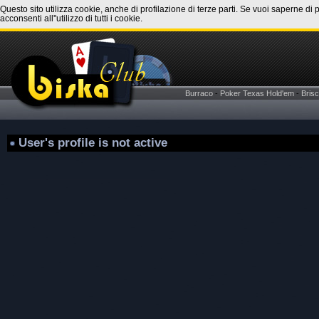
Questo sito utilizza cookie, anche di profilazione di terze parti. Se vuoi saperne di 
acconsenti all''utilizzo di tutti i cookie.
Burraco
-
Poker Texas Hold'em
-
Brisc
User's profile is not active