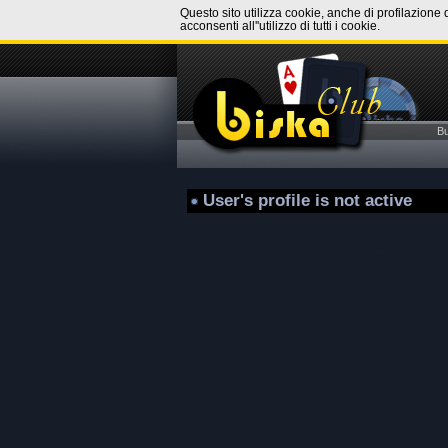
Questo sito utilizza cookie, anche di profilazione 
acconsenti all''utilizzo di tutti i cookie.
B
User's profile is not active