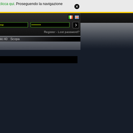
clicca qui
. Proseguendo la navigazione
Register
-
Lost password?
ki 40
-
Scopa