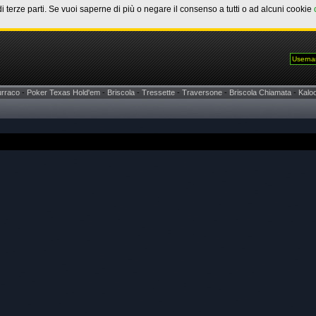
di terze parti. Se vuoi saperne di più o negare il consenso a tutti o ad alcuni cookie
urraco
-
Poker Texas Hold'em
-
Briscola
-
Tressette
-
Traversone
-
Briscola Chiamata
-
Kaloo